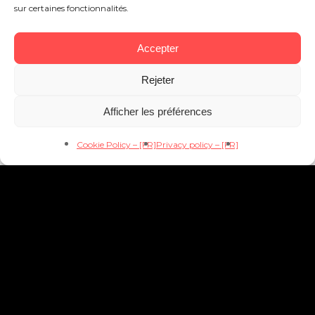
sur certaines fonctionnalités.
Accepter
Rejeter
Afficher les préférences
Cookie Policy – [FR]
Privacy policy – [FR]
L’efficacité
du
freelance.
La
rigueur
du
CMO.
L’impact
du
collectif.