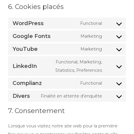
6. Cookies placés
WordPress
Functional
Consent
Google Fonts
to
Marketing
Consent
service
YouTube
to
Marketing
wordpress
Consent
service
to
Functional, Marketing,
google-
LinkedIn
service
Consent
Statistics, Preferences
fonts
youtube
to
Complianz
Functional
service
Consent
linkedin
Divers
to
Finalité en attente d’enquête
Consent
service
to
7. Consentement
complianz
service
divers
Lorsque vous visitez notre site web pour la première