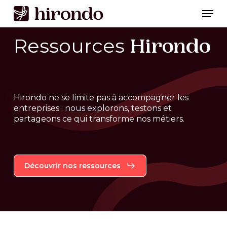
Skip
Men
to
Close
main
Ressources
Hirondo
Menu
content
Hirondo
ne
se
limite
pas
à
accompagner
les
entreprises
:
nous
explorons,
testons
et
partageons
ce
qui
transforme
nos
métiers.
Découvrir nos ressources