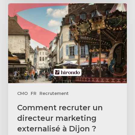
Comment
recruter
un
directeur
marketing
externalisé
à
Dijon
?
CMO
FR
Recrutement
Comment recruter un
directeur marketing
externalisé à Dijon ?