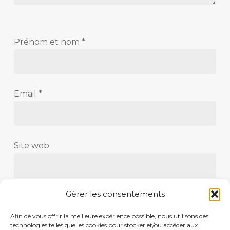
Prénom et nom
*
Email
*
Site web
Gérer les consentements
Save my name, email, and website in this
Afin de vous offrir la meilleure expérience possible, nous utilisons des
browser for the next time I comment.
technologies telles que les cookies pour stocker et/ou accéder aux