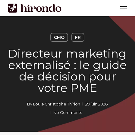
Skip
Men
to
Close
main
Menu
content
CMO
FR
Directeur marketing
externalisé : le guide
de décision pour
votre PME
By
Louis-Christophe Thirion
29 juin 2026
No Comments