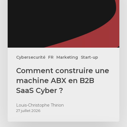
ABX
en
B2B
SaaS
Cyber
?
Cybersecurité
FR
Marketing
Start-up
Comment construire une
machine ABX en B2B
SaaS Cyber ?
Louis-Christophe Thirion
27 juillet 2026