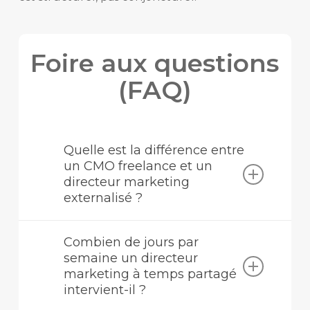
Foire aux questions
(FAQ)
Quelle est la différence entre
un CMO freelance et un
directeur marketing
externalisé ?
Le freelance classique réalise
Combien de jours par
généralement des tâches d’exécution
semaine un directeur
ciblées à la commande. Le directeur
marketing à temps partagé
marketing externalisé (ou Fractional
intervient-il ?
CMO) intervient au niveau stratégique