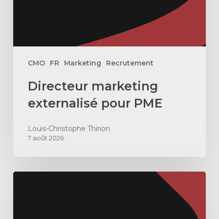
CMO
FR
Marketing
Recrutement
Directeur marketing
externalisé pour PME
Louis-Christophe Thirion
7 août 2026
Comment
construire
une
machine