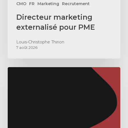
CMO
FR
Marketing
Recrutement
Directeur marketing
externalisé pour PME
Louis-Christophe Thirion
7 août 2026
Comment
construire
une
machine
ABX
en
B2B
SaaS