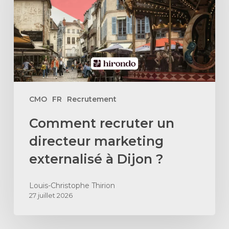
marketing
externalisé
à
Dijon
?
CMO
FR
Recrutement
Comment recruter un
directeur marketing
externalisé à Dijon ?
Louis-Christophe Thirion
27 juillet 2026