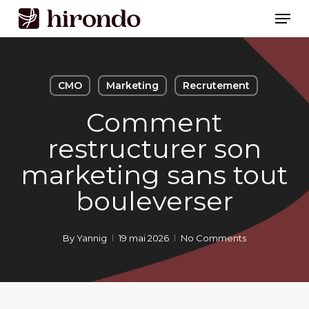
Skip
Men
to
Close
main
Menu
content
CMO
Marketing
Recrutement
Comment
restructurer son
marketing sans tout
bouleverser
By
Yannig
19 mai 2026
No Comments