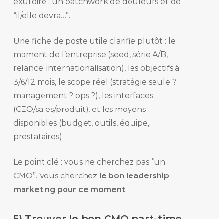
exutoire : un patchwork de douleurs et de
“il/elle devra…”.
Une fiche de poste utile clarifie plutôt : le
moment de l’entreprise (seed, série A/B,
relance, internationalisation), les objectifs à
3/6/12 mois, le scope réel (stratégie seule ?
management ? ops ?), les interfaces
(CEO/sales/produit), et les moyens
disponibles (budget, outils, équipe,
prestataires).
Le point clé : vous ne cherchez pas “un
CMO”. Vous cherchez
le bon leadership
marketing pour ce moment
.
5) Trouver le bon CMO part-time