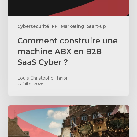
Cyber
?
Cybersecurité
FR
Marketing
Start-up
Comment construire une
machine ABX en B2B
SaaS Cyber ?
Louis-Christophe Thirion
27 juillet 2026
Comment
recruter
un
directeur