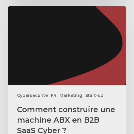
Comment
construire
une
machine
ABX
en
B2B
SaaS
Cyber
?
Cybersecurité
FR
Marketing
Start-up
Comment construire une
machine ABX en B2B
SaaS Cyber ?