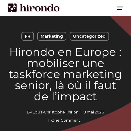
Skip
Men
to
Close
main
Menu
content
FR
Marketing
Uncategorized
Hirondo en Europe :
mobiliser une
taskforce marketing
senior, là où il faut
de l’impact
By
Louis-Christophe Thirion
8 mai 2026
One Comment