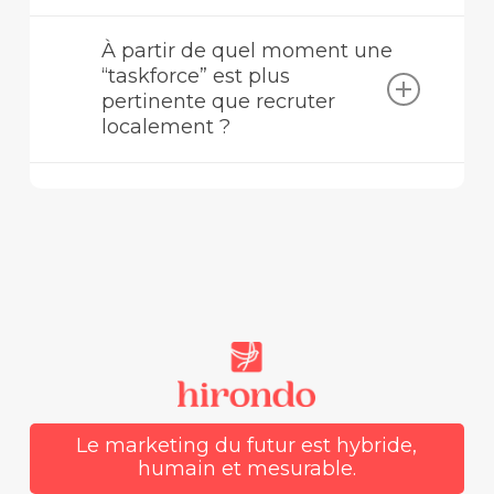
Hirondo assemble une taskforce de profils
À partir de quel moment une
seniors avec un pilotage léger,
orienté
“taskforce” est plus
résultats et intégration à vos équipes
.
pertinente que recruter
Moins de couches, plus d’exécution, et une
équipe construite sur votre objectif.
localement ?
Quand vous devez aller vite, tester un
marché, structurer une fonction marketing,
ou coordonner plusieurs pays sans avoir
encore la volumétrie pour des recrutements
seniors dans chaque pays.
Le marketing du futur est hybride,
humain et mesurable.