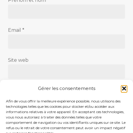
Prénom et nom
*
Email
*
Site web
Gérer les consentements
Save my name, email, and website in this
Afin de vous offrir la meilleure expérience possible, nous utilisons des
browser for the next time I comment.
technologies telles que les cookies pour stocker et/ou accéder aux
informations relatives à votre appareil. En acceptant ces technologies,
vous nous autorisez à traiter des données telles que votre
comportement de navigation ou vos identifiants uniques sur ce site. Le
refus ou le retrait de votre consentement peut avoir un impact négatif