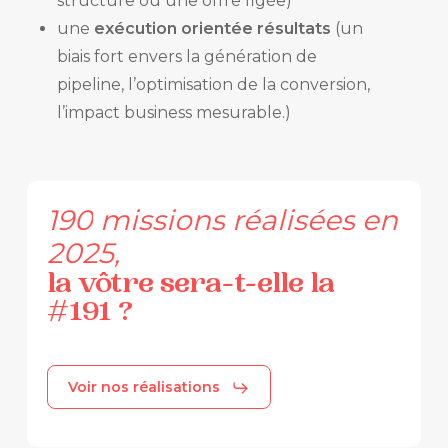
structure ou une offre figée)
une
exécution orientée résultats
(un
biais fort envers la génération de
pipeline, l’optimisation de la conversion,
l’impact business mesurable.)
190
missions
réalisées
en
2025,
la
vôtre
sera-t-elle
la
#191
?
Voir nos réalisations