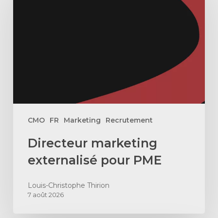
externalisé
pour
PME
CMO
FR
Marketing
Recrutement
Directeur marketing
externalisé pour PME
Louis-Christophe Thirion
7 août 2026