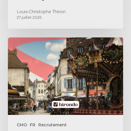
Louis-Christophe Thirion
27 juillet 2026
Comment
recruter
un
directeur
marketing
externalisé
à
Dijon
?
CMO
FR
Recrutement