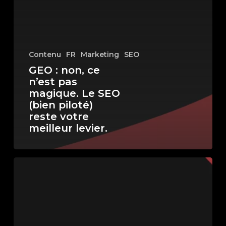
Le
SEO
(bien
piloté)
Contenu
FR
Marketing
SEO
reste
GEO : non, ce
votre
n’est pas
meilleur
magique. Le SEO
levier.
(bien piloté)
reste votre
meilleur levier.
Google
AI
Overviews
arrivent
en