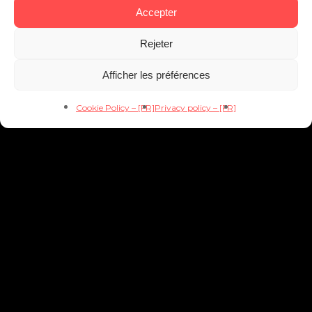
Accepter
Rejeter
Le marketing du futur est hybride, humain
et mesurable.
Afficher les préférences
Cookie Policy – [FR]
Privacy policy – [FR]
Advisory & Consulting
Agence marketing
CMO on demand
Contact
Réalisations