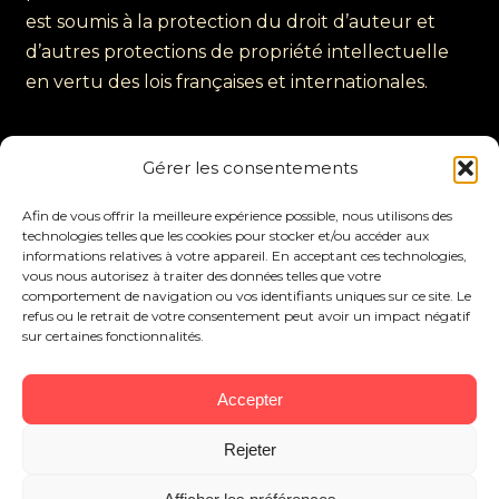
est soumis à la protection du droit d’auteur et
d’autres protections de propriété intellectuelle
en vertu des lois françaises et internationales.
Informations de contact
Gérer les consentements
Afin de vous offrir la meilleure expérience possible, nous utilisons des
Pour toute demande ou préoccupation
technologies telles que les cookies pour stocker et/ou accéder aux
concernant le contenu, le fonctionnement ou les
informations relatives à votre appareil. En acceptant ces technologies,
vous nous autorisez à traiter des données telles que votre
services de ce site web, veuillez nous contacter
comportement de navigation ou vos identifiants uniques sur ce site. Le
directement à l’adresse legal@hirondo.co.
refus ou le retrait de votre consentement peut avoir un impact négatif
sur certaines fonctionnalités.
Accepter
Rejeter
© 2026 Hirondo.