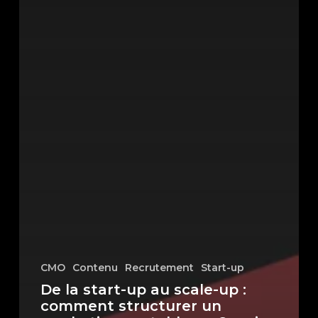
CMO
Contenu
Recrutement
Start-up
De la start-up au scale-up :
comment structurer un